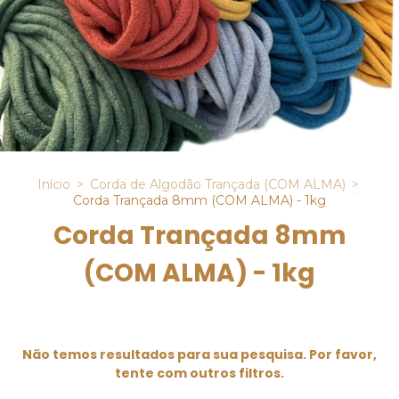
Início
>
Corda de Algodão Trançada (COM ALMA)
>
Corda Trançada 8mm (COM ALMA) - 1kg
Corda Trançada 8mm
(COM ALMA) - 1kg
Não temos resultados para sua pesquisa. Por favor,
tente com outros filtros.