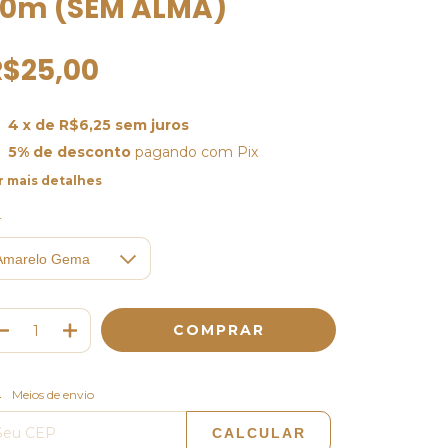
0m (SEM ALMA)
R$25,00
4
x de
R$6,25
sem juros
5% de desconto
pagando com Pix
r mais detalhes
r
ALTERAR CEP
regas para o CEP:
Meios de envio
CALCULAR