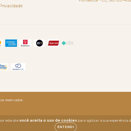
Fortaleza - CE, 60720-49
 Privacidade
os reservados.
or este site
você aceita o uso de cookies
para agilizar a sua experiência
ENTENDI