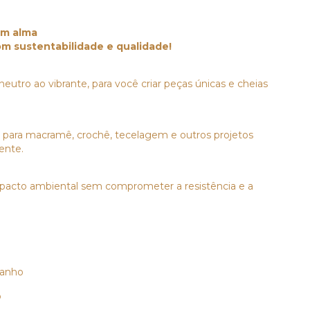
em alma
m sustentabilidade e qualidade!
neutro ao vibrante, para você criar peças únicas e cheias
ta para macramê, crochê, tecelagem e outros projetos
iente.
mpacto ambiental sem comprometer a resistência e a
manho
o