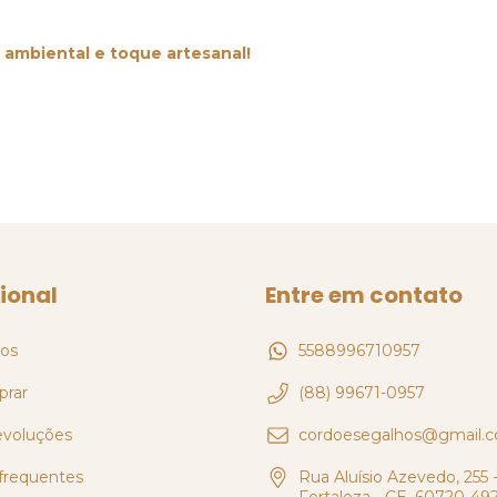
 ambiental e toque artesanal!
cional
Entre em contato
os
5588996710957
rar
(88) 99671-0957
evoluções
cordoesegalhos@gmail.
frequentes
Rua Aluísio Azevedo, 255 -