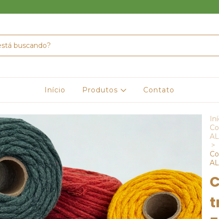
Início
Produtos
Contato
Iní
Co
AL
>
Co
AL
C
t